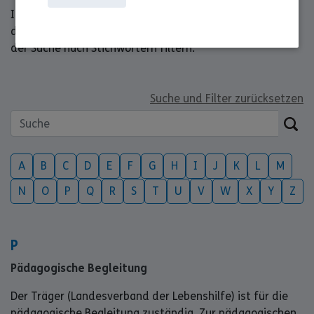
In den folgenden Auflistung findest du alles rund um
das Thema Freiwilligendienst. Du kannst auch oben in
der Suche nach Stichwörtern filtern.
Suche und Filter zurücksetzen
A
B
C
D
E
F
G
H
I
J
K
L
M
N
O
P
Q
R
S
T
U
V
W
X
Y
Z
P
Pädagogische Begleitung
Der Träger (Landesverband der Lebenshilfe) ist für die
pädagogische Begleitung zuständig. Zur pädagogischen