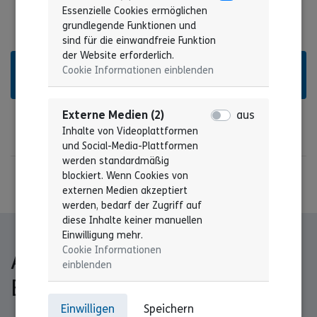
Essenzielle Cookies ermöglichen
grundlegende Funktionen und
sind für die einwandfreie Funktion
der Website erforderlich.
Hier findest Du interessante Berufe im Sozialen
Cookie Informationen einblenden
Bereich
Externe Medien (2)
aus
Inhalte von Videoplattformen
und Social-Media-Plattformen
werden standardmäßig
blockiert. Wenn Cookies von
externen Medien akzeptiert
werden, bedarf der Zugriff auf
diese Inhalte keiner manuellen
Einwilligung mehr.
Cookie Informationen
Alles zum Thema FSJ und
einblenden
BFD auf einen Blick
Einwilligen
Speichern