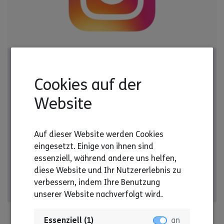
Hier geht's zum Instagram-Kanal des Referats
Freiwilligendienste
Cookies auf der
Unsere Instagram-Seite
Website
Alle Infos zum Thema Freiwilligendienst findest Du
hier. Zum Beispiel spannende Einblicke in unsere
Auf dieser Website werden Cookies
Seminare. Bleib' immer auf dem Laufenden mit
eingesetzt. Einige von ihnen sind
unserem Instagram-Kanal!
essenziell, während andere uns helfen,
diese Website und Ihr Nutzererlebnis zu
verbessern, indem Ihre Benutzung
Hier geht's lang -->
unserer Website nachverfolgt wird.
Essenziell (1)
an