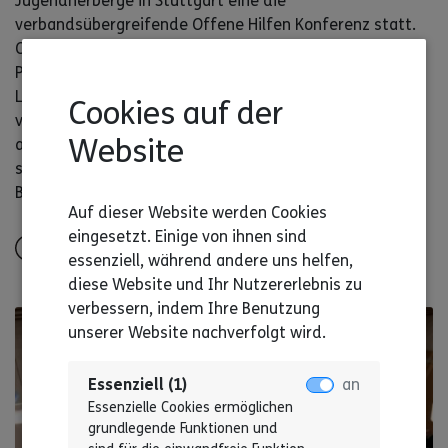
Jugendherberge in Stuttgart eine die
verbandsübergreifende Offene Hilfen Konferenz statt.
Organisiert vom Diakonischen Werk Württemberg, dem
Paritätischen Baden-Württemberg und dem
Landesverband der Lebenshilfe Baden-Württemberg,
Cookies auf der
versammelte die Konferenz über 100 Teilnehmer*innen
Website
aus verschiedenen Organisationen und Verbänden, die
sich für die Unterstützung von Menschen mit
Behinderung einsetzen.
Auf dieser Website werden Cookies
eingesetzt. Einige von ihnen sind
Alles lesen
essenziell, während andere uns helfen,
diese Website und Ihr Nutzererlebnis zu
verbessern, indem Ihre Benutzung
unserer Website nachverfolgt wird.
Essenziell (1)
an
Essenzielle Cookies ermöglichen
grundlegende Funktionen und