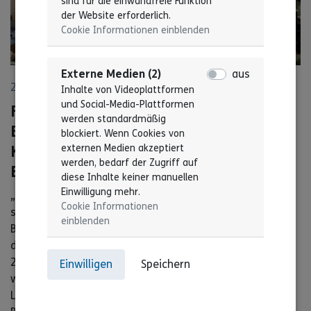
sind für die einwandfreie Funktion
der Website erforderlich.
Cookie Informationen einblenden
© Landesverband Lebenshilfe BW
Externe Medien (2)
aus
25. Mär 2024
Inhalte von Videoplattformen
und Social-Media-Plattformen
Fachtag: Prozessbegleitung bei der
werden standardmäßig
Entwicklung sexualpädagogischer
blockiert. Wenn Cookies von
externen Medien akzeptiert
Konzepte in Einrichtungen der
werden, bedarf der Zugriff auf
Behindertenhilfe
diese Inhalte keiner manuellen
Einwilligung mehr.
„Prozessbegleitung bei der Entwicklung
Cookie Informationen
sexualpädagogischer Konzepte in Einrichtungen der
einblenden
Behindertenhilfe (ProSeKo)“. Unter diesem Namen hat
der inklusive Fachtag am Donnerstag, den 01.Februrar
2024 hat in Stuttgart stattgefunden. Ausgerichtet
Einwilligen
Speichern
wurde der Fachtag im Rahmen des gleichnamigen
Landesprojektes in Kooperation von der Lebenshilfe