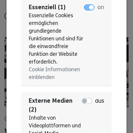
Essenziell (1)
an
Essenzielle Cookies
Alles lesen
ermöglichen
grundlegende
Funktionen und sind für
die einwandfreie
Funktion der Website
erforderlich.
Cookie Informationen
einblenden
Externe Medien
aus
© Pixabay
(2)
Inhalte von
03. Mai 2023
Videoplattformen und
Was ist Ableismus? Woher