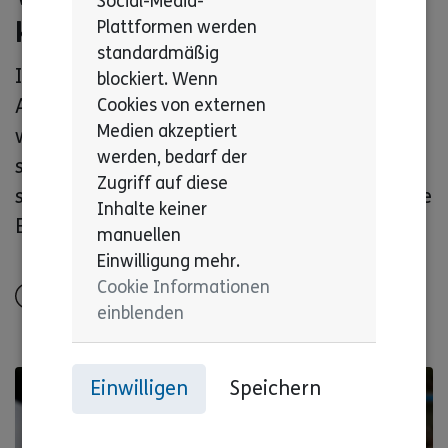
Social-Media-
kommt der Begriff Ableismus?
Plattformen werden
standardmäßig
In diesem Artikel sprechen wir über
blockiert. Wenn
Ableismus. Woher kommt der Begriff und
Cookies von externen
Medien akzeptiert
was bedeutet er? Wir klären auf und
werden, bedarf der
sprechen mit unserem Vorsitzenden, der
Zugriff auf diese
selbst Mensch mit Behinderung ist, über seine
Inhalte keiner
Erfahrungen zu dem Thema.
manuellen
Einwilligung mehr.
Cookie Informationen
Alles lesen
einblenden
Einwilligen
Speichern