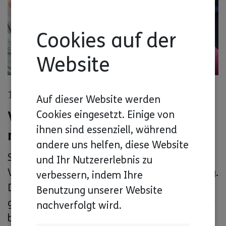
Cookies auf der
Website
© Foto von Nathan Anderson auf Unsplash
13. Jun 2023
Auf dieser Website werden
Vollversammlung Menschen
Cookies eingesetzt. Einige von
ihnen sind essenziell, während
mit Behinderung
andere uns helfen, diese Website
Seit ein paar Jahren gab es keine Voll-
und Ihr Nutzererlebnis zu
Versammlung für Menschen mit Behinderung.
verbessern, indem Ihre
Der Grund war Corona. Am 14. Oktober 2023
Benutzung unserer Website
gibt es wieder eine Versammlung. Von 10 Uhr
nachverfolgt wird.
bis 16 Uhr. Darüber freuen wir uns.