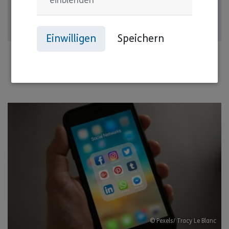
einblenden
Hier geht's zu HELB
Einwilligen
Speichern
© Pexels/ Tracy Le Blanc