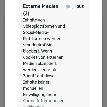
Externe Medien
aus
(2)
Inhalte von
Hilfe für (werdende) Eltern und
Videoplattformen und
Angehörige von Kindern mit einer
Social-Media-
Plattformen werden
möglichen Behinderung
standardmäßig
blockiert. Wenn
Online-Beratungsstelle HELB
Cookies von externen
ist jetzt online!
Medien akzeptiert
werden, bedarf der
HELB ist eine erste Anlaufstelle für Eltern
Zugriff auf diese
und Angehörige von Kindern mit einer
Inhalte keiner
manuellen
möglichen Behinderung und Familien, die
Einwilligung mehr.
ein Kind mit Beeinträchtigung erwarten.
Cookie Informationen
Buchen Sie jetzt einen Termin!