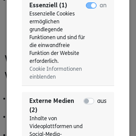
Essenziell (1)
an
Essenzielle Cookies
ermöglichen
grundlegende
Funktionen und sind für
die einwandfreie
Funktion der Website
Was ist uns sehr
erforderlich.
Cookie Informationen
wichtig?
einblenden
Alle machen mit.
Externe Medien
aus
(2)
Alle reden mit.
Inhalte von
Videoplattformen und
Social-Media-
Alle wissen, wie man mit Sexualität umgeht.