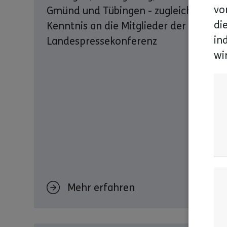
vo
Gmünd und Tübingen - zugleich zur
di
Kenntnis an die Mitglieder der
in
Landespressekonferenz
wi
Mehr erfahren