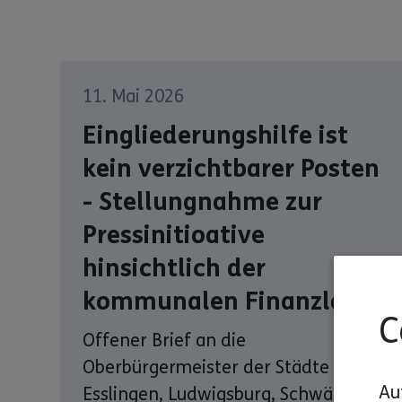
11. Mai 2026
Eingliederungshilfe ist
kein verzichtbarer Posten
- Stellungnahme zur
Pressinitioative
hinsichtlich der
kommunalen Finanzlage
C
Offener Brief an die
Oberbürgermeister der Städte
Au
Esslingen, Ludwigsburg, Schwäbisch