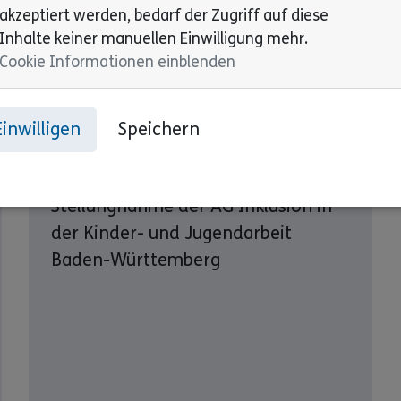
akzeptiert werden, bedarf der Zugriff auf diese
08. Mai 2026
Inhalte keiner manuellen Einwilligung mehr.
Cookie Informationen einblenden
Keine Inklusion ist zu
teuer Teilhabe ist ein
Einwilligen
Speichern
Menschenrecht – keine
freiwillige Hilfe
Stellungnahme der AG Inklusion in
der Kinder- und Jugendarbeit
Baden-Württemberg