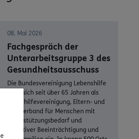
08. Mai 2026
Fachgespräch der
Unterarbeitsgruppe 3 des
Gesundheitsausschuss
Die Bundesvereinigung Lebenshilfe
setzt sich seit über 65 Jahren als
Selbsthilfevereinigung, Eltern- und
Fachverband für Menschen mit
Unterstützungsbedarf und
kognitiver Beeinträchtigung und
ge