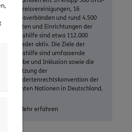
ihre Familien ein. In knapp 500 Orts-
en,
und Kreisvereinigungen, 16
Landesverbänden und rund 4.500
t
Diensten und Einrichtungen der
Lebenshilfe sind etwa 112.000
Mitglieder aktiv. Die Ziele der
n
Lebenshilfe sind umfassende
Teilhabe und Inklusion sowie die
Umsetzung der
Behindertenrechtskonvention der
Vereinten Nationen in Deutschland.
s
Mehr erfahren