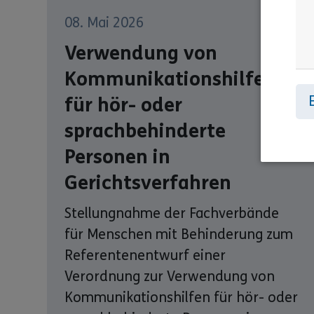
08. Mai 2026
Verwendung von
Kommunikationshilfen
für hör- oder
sprachbehinderte
Personen in
Gerichtsverfahren
Stellungnahme der Fachverbände
für Menschen mit Behinderung zum
Referentenentwurf einer
Verordnung zur Verwendung von
Kommunikationshilfen für hör- oder