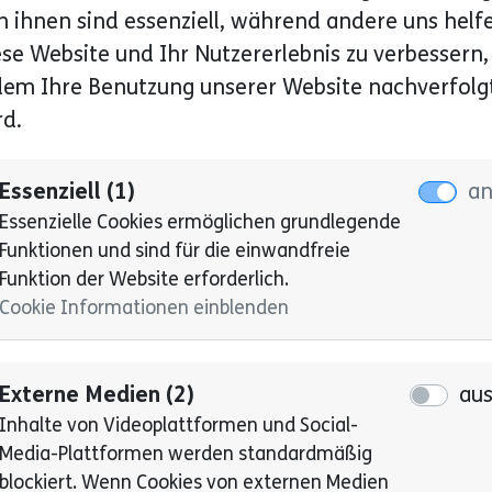
n ihnen sind essenziell, während andere uns helf
Gesellschaft, in der alle Menschen
ese Website und Ihr Nutzererlebnis zu verbessern,
gleichberechtigt teilhaben können,
dem Ihre Benutzung unserer Website nachverfolg
Barrieren – physisch, digital, sozial
rd.
und institutionell – konsequent
abgebaut werden und inklusive
Strukturen selbstverständlich sind.
Essenziell (1)
a
Essenzielle Cookies ermöglichen grundlegende
Funktionen und sind für die einwandfreie
Funktion der Website erforderlich.
Cookie Informationen einblenden
Externe Medien (2)
au
Mehr erfahren
Inhalte von Videoplattformen und Social-
Media-Plattformen werden standardmäßig
blockiert. Wenn Cookies von externen Medien