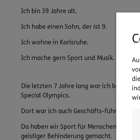
Ich bin 39 Jahre alt.
Ich habe einen Sohn, der ist 9.
C
Ich wohne in Karlsruhe.
Ich mache gern Sport und Musik.
Au
vo
di
Die letzten 7 Jahre lang war ich bei
in
Special Olympics.
wi
Dort war ich auch Geschäfts-führer.
Da haben wir Sport für Menschen mit
geistiger Behinderung gemacht.