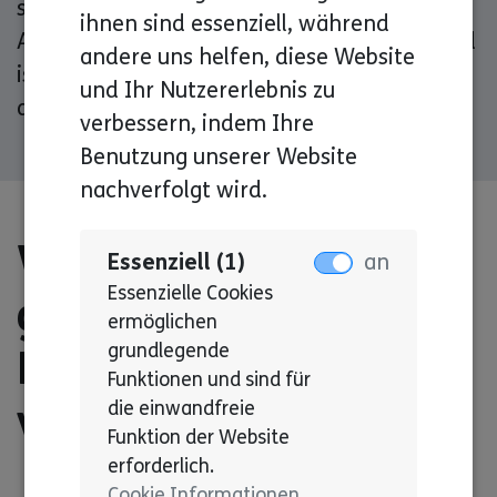
sensibilisieren. Denn es ist egal, mit welchen
ihnen sind essenziell, während
Absichten eine Person handelt. Entscheidend
andere uns helfen, diese Website
ist, wie es bei der betroffenen Person
und Ihr Nutzererlebnis zu
ankommt.
verbessern, indem Ihre
Benutzung unserer Website
nachverfolgt wird.
Wie kann man aktiv
Essenziell (1)
an
Essenzielle Cookies
gegen Ableismus/
ermöglichen
grundlegende
Diskriminierung
Funktionen und sind für
vorgehen?
die einwandfreie
Funktion der Website
erforderlich.
Cookie Informationen