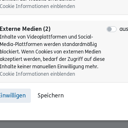
ungen.
Cookie Informationen einblenden
Externe Medien (2)
au
Inhalte von Videoplattformen und Social-
n Zöliakie und Trisomie 21
Media-Plattformen werden standardmäßig
blockiert. Wenn Cookies von externen Medien
akzeptiert werden, bedarf der Zugriff auf diese
Inhalte keiner manuellen Einwilligung mehr.
 Veränderungen wie Trisomie 21 haben ein
Cookie Informationen einblenden
. Studien zeigen, dass die Prävalenz von
utlich höher ist als in der
 hierfür sind noch nicht vollständig geklärt,
Einwilligen
Speichern
 und immunologische Faktoren eine Rolle