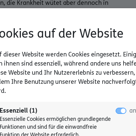
n, die Krankheit wütet aber dennoch in
ookies auf der Website
f dieser Website werden Cookies eingesetzt. Eini
n ihnen sind essenziell, während andere uns helf
ese Website und Ihr Nutzererlebnis zu verbessern,
dem Ihre Benutzung unserer Website nachverfolg
rd.
drom
, ist eine genetische Störung, die durch
itten Chromosoms 21 verursacht wird.
Essenziell (1)
a
ristische körperliche Merkmale und
Essenzielle Cookies ermöglichen grundlegende
chtigungen. Sie sind zudem anfälliger für
Funktionen und sind für die einwandfreie
inschließlich Herzfehler, Hör- und
Funktion der Website erforderlich.