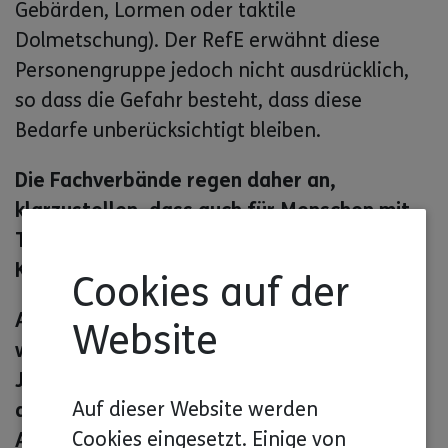
Gebärden, Lormen oder taktile
Dolmetschung). Der RefE erwähnt diese
Personengruppe jedoch nicht ausdrücklich,
so dass die Gefahr besteht, dass diese
Bedarfe unberücksichtigt bleiben.
Die Fachverbände regen daher an,
klarzustellen, dass auch für Menschen mit
Taubblindheit geeignete
Kommunikationshilfen bereitzustellen sind.
Cookies auf der
Außerdem sollte über die GKHV hinaus ein
Website
weitergehendes Konzept barrierefreier
Justiz entwickelt werden, damit Gerichte
Auf dieser Website werden
auch außerhalb des unmittelbaren
Cookies eingesetzt. Einige von
Anwendungsbereichs der Verordnung