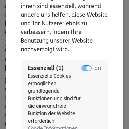
ihnen sind essenziell, während
angemessene kommunikative Anpassungen
andere uns helfen, diese Website
im Sinne eines fairen Verfahrens für
und Ihr Nutzererlebnis zu
Menschen mit Behinderung vornehmen
verbessern, indem Ihre
können.
Benutzung unserer Website
2. § 2 GKHV: Umfang des
nachverfolgt wird.
Anspruchs auf
Kommunikationshilfen
Essenziell (1)
an
Essenzielle Cookies
Die Konkretisierung des Anspruchsumfangs
ermöglichen
schafft Rechtssicherheit und wird von den
grundlegende
Fachverbänden begrüßt. Ein klar formulierter
Funktionen und sind für
die einwandfreie
Anspruch kann dazu beitragen, dass
Funktion der Website
Kommunikationshilfen nicht mehr als
erforderlich.
Ausnahme, sondern als regulärer Bestandteil
Cookie Informationen