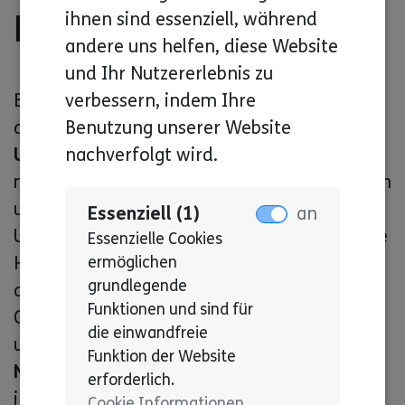
Fazit
ihnen sind essenziell, während
andere uns helfen, diese Website
und Ihr Nutzererlebnis zu
verbessern, indem Ihre
Barrierefreies Internet ist ein Eckpfeiler für
Benutzung unserer Website
die Schaffung einer
inklusiven Online-
nachverfolgt wird.
Umgebung
. Es trägt dazu bei, dass Menschen
mit Behinderungen ihre Fähigkeiten entfalten
und am
digitalen Leben
teilhaben können.
Essenziell (1)
an
Unternehmen und Organisationen sollten die
Essenzielle Cookies
ermöglichen
Herausforderungen der Barrierefreiheit
grundlegende
anerkennen und bewährte Methoden zur
Funktionen und sind für
Gestaltung barrierefreier digitaler Inhalte
die einwandfreie
umsetzen. Letztendlich profitieren
alle
Funktion der Website
Nutzer
von einer benutzerfreundlichen und
erforderlich.
inklusiven Online-Erfahrung.
Cookie Informationen