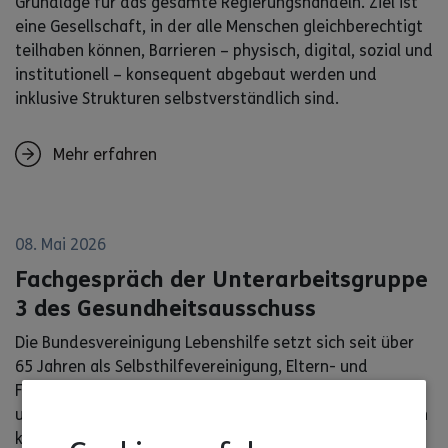
Grundlage für das gesamte Regierungshandeln. Ziel ist
eine Gesellschaft, in der alle Menschen gleichberechtigt
teilhaben können, Barrieren – physisch, digital, sozial und
institutionell – konsequent abgebaut werden und
inklusive Strukturen selbstverständlich sind.
Mehr erfahren
08. Mai 2026
Fachgespräch der Unterarbeitsgruppe
3 des Gesundheitsausschuss
Die Bundesvereinigung Lebenshilfe setzt sich seit über
65 Jahren als Selbsthilfevereinigung, Eltern- und
Fachverband für Menschen mit Unterstützungsbedarf
und kognitiver Beeinträchtigung und ihre Familien ein. In
knapp 500 Orts- und Kreisvereinigungen, 16