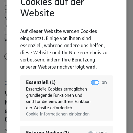
Cookies auf der
Landesverbänden und rund 4.500 Diensten und
Website
Einrichtungen der Lebenshilfe sind etwa 112.000
Mitglieder aktiv. Die Ziele der Lebenshilfe sind
umfassende Teilhabe und Inklusion sowie die
Auf dieser Website werden Cookies
Umsetzung der Behindertenrechtskonvention der
eingesetzt. Einige von ihnen sind
Vereinten Nationen in Deutschland.
essenziell, während andere uns helfen,
diese Website und Ihr Nutzererlebnis zu
Mehr erfahren
verbessern, indem Ihre Benutzung
unserer Website nachverfolgt wird.
Essenziell (1)
an
08. Mai 2026
Essenzielle Cookies ermöglichen
Verwendung von
grundlegende Funktionen und
Kommunikationshilfen für hör- oder
sind für die einwandfreie Funktion
der Website erforderlich.
sprachbehinderte Personen in
Cookie Informationen einblenden
Gerichtsverfahren
Stellungnahme der Fachverbände für Menschen mit
Externe Medien (2)
aus