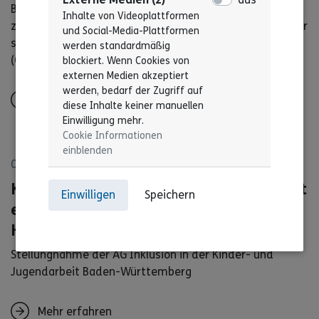
Behinderung zum Referentenentwurf einer Verordnung
Inhalte von Videoplattformen
zur Verwendung von Kommunikationshilfen für hör- oder
und Social-Media-Plattformen
sprachbehinderte Personen in Gerichtsverfahren
werden standardmäßig
(Gerichtskommunikationshilfeverordnung – GKHV)
blockiert. Wenn Cookies von
externen Medien akzeptiert
werden, bedarf der Zugriff auf
Mehr erfahren
diese Inhalte keiner manuellen
Einwilligung mehr.
Cookie Informationen
einblenden
08. Mai 2026
Keine Inklusion ist zu teuer Teilhabe ist
Einwilligen
Speichern
ein Menschenrecht – keine freiwillige
Hilfe
Stellungnahme der AG Inklusion in der Kinder- und
Jugendarbeit Baden-Württemberg
Mehr erfahren