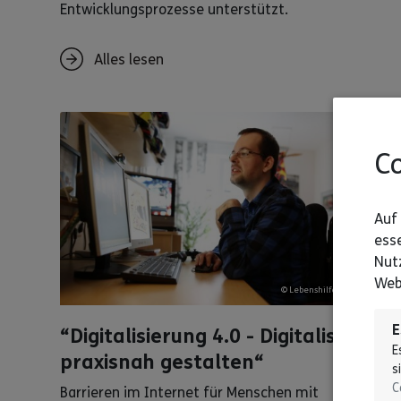
Entwicklungsprozesse unterstützt.
Alles lesen
Co
Auf 
esse
Nut
Web
© Lebenshilfe/ David Maurer
E
“Digitalisierung 4.0 - Digitalisierung
E
praxisnah gestalten“
s
C
Barrieren im Internet für Menschen mit