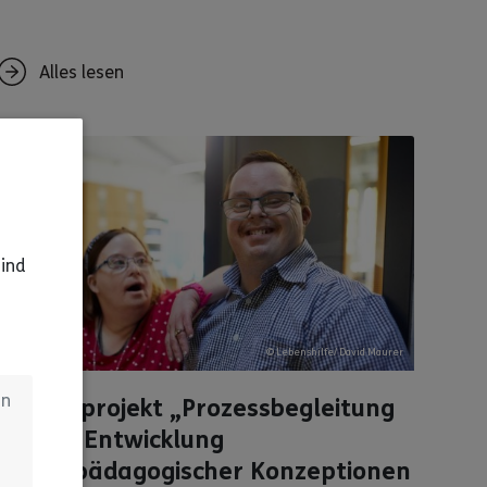
Alles lesen
sind
© Lebenshilfe/ David Maurer
an
Landesprojekt „Prozessbegleitung
bei der Entwicklung
sexualpädagogischer Konzeptionen