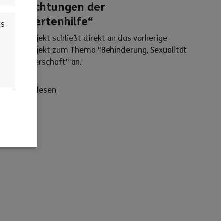
in Einrichtungen der
Behindertenhilfe“
us
Dieses Projekt schließt direkt an das vorherige
Landesprojekt zum Thema "Behinderung, Sexualität
und Partnerschaft" an.
Alles lesen