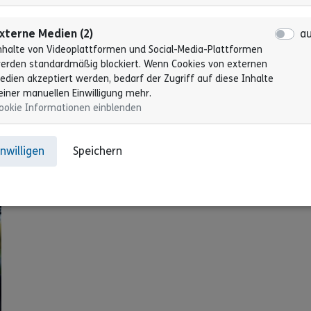
Bereits 2017 begann das Projekt „Barrierefreie
Kommunikation in der Verwaltung“. Von einer
xterne Medien (2)
a
barrierefreien Kommunikation profitieren viele
nhalte von Videoplattformen und Social-Media-Plattformen
Bürger. Nicht nur Menschen mit Behinderung.
erden standardmäßig blockiert. Wenn Cookies von externen
edien akzeptiert werden, bedarf der Zugriff auf diese Inhalte
Erfahren Sie hier mehr!
einer manuellen Einwilligung mehr.
ookie Informationen einblenden
Alles lesen
inwilligen
Speichern