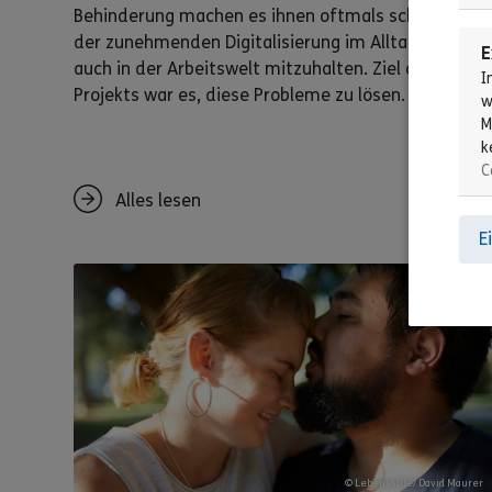
Behinderung machen es ihnen oftmals schwer, mit
der zunehmenden Digitalisierung im Alltag und
E
auch in der Arbeitswelt mitzuhalten. Ziel des
I
Projekts war es, diese Probleme zu lösen.
w
M
k
C
Alles lesen
E
© Lebenshilfe/ David Maurer