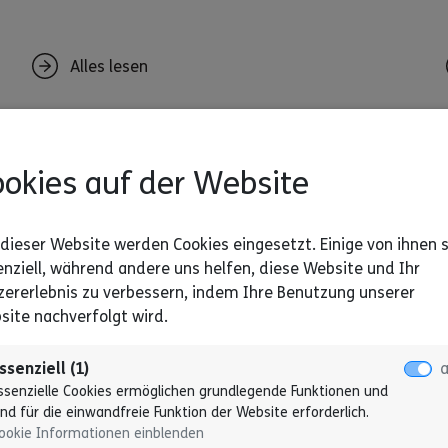
Alles lesen
okies auf der Website
dieser Website werden Cookies eingesetzt. Einige von ihnen 
nziell, während andere uns helfen, diese Website und Ihr
zererlebnis zu verbessern, indem Ihre Benutzung unserer
site nachverfolgt wird.
© Lebenshilfe/ David Maurer
ssenziell (1)
Darum geht es im Projekt
ssenzielle Cookies ermöglichen grundlegende Funktionen und
“Barrierefreie Kommunikation in
ind für die einwandfreie Funktion der Website erforderlich.
der Verwaltung“
ookie Informationen einblenden