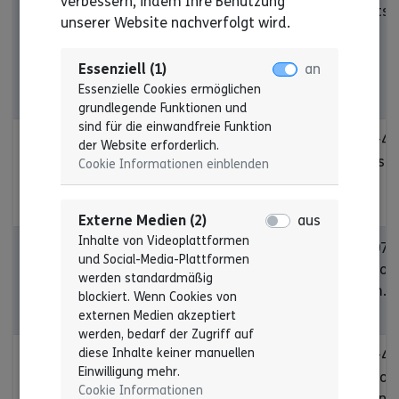
verbessern, indem Ihre Benutzung
Behinderung -
Rietenstraße 30
geschaeftsf
unserer Website nachverfolgt wird.
Ortsverein
vs.de
Villingen-
Essenziell (1)
an
Schwenningen
Essenzielle Cookies ermöglichen
e.V.
grundlegende Funktionen und
sind für die einwandfreie Funktion
Lebenshilfe für
73433 Aalen
Telefon: +49
der Website erforderlich.
Menschen mit
Karl-Kopp-Straße 2
E-Mail: post
Cookie Informationen einblenden
Behinderung -
Ostalb gGmbH
Externe Medien (2)
aus
Inhalte von Videoplattformen
Lebenshilfe für
74564 Crailsheim
Telefon: 079
und Social-Media-Plattformen
Menschen mit
Goldbacher Straße
E-Mail: info
werden standardmäßig
Behinderung
60
crailsheim.d
blockiert. Wenn Cookies von
Crailsheim e.V.
externen Medien akzeptiert
werden, bedarf der Zugriff auf
diese Inhalte keiner manuellen
Lebenshilfe für
71032 Böblingen
Telefon: +49
Einwilligung mehr.
Menschen mit
Schloßberg 3
E-Mail: info
Cookie Informationen
Behinderung e.V.
boeblingen.