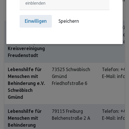
einblenden
Ortsvereinigung
Böblingen
Einwilligen
Speichern
Lebenshilfe für
72250 Freudenstadt
Telefon: 07
Menschen mit
Hirschkopfstraße 25
E-Mail: c.go
Behinderung e.V.
freudenstad
Kreisvereinigung
Freudenstadt
Lebenshilfe für
73525 Schwäbisch
Telefon: +49
Menschen mit
Gmünd
E-Mail: inf
Behinderung e.V.
Friedhofstraße 6
Schwäbisch
Gmünd
Lebenshilfe für
79115 Freiburg
Telefon: +49
Menschen mit
Belchenstraße 2 A
E-Mail: info
Behinderung