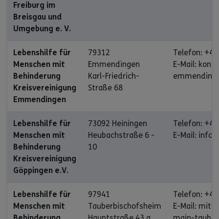
Freiburg im
Breisgau und
Umgebung e. V.
Lebenshilfe für
79312
Telefon: +49
Menschen mit
Emmendingen
E-Mail: kont
Behinderung
Karl-Friedrich-
emmendinge
Kreisvereinigung
Straße 68
Emmendingen
Lebenshilfe für
73092 Heiningen
Telefon: +49
Menschen mit
Heubachstraße 6 -
E-Mail: info
Behinderung
10
Kreisvereinigung
Göppingen e.V.
Lebenshilfe für
97941
Telefon: +49
Menschen mit
Tauberbischofsheim
E-Mail: mitt
Behinderung
Hauptstraße 43 a
main-tauber