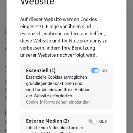
Website
Auf dieser Website werden Cookies
eingesetzt. Einige von ihnen sind
Über uns
essenziell, während andere uns helfen,
diese Website und Ihr Nutzererlebnis zu
Das ist der Landesverband Lebenshilfe Baden-
verbessern, indem Ihre Benutzung
Württemberg
unserer Website nachverfolgt wird.
Das ist die Geschäftsstelle
Unser Referat Freiwilligendienst
Essenziell (1)
an
Das ist unser Beirat für Menschen mit Behinderung
Essenzielle Cookies ermöglichen
Satzung
grundlegende Funktionen und
sind für die einwandfreie Funktion
Beitragsordnung
der Website erforderlich.
Struktur des Verbandes
Cookie Informationen einblenden
Informationen
Externe Medien (2)
aus
Projekte
Inhalte von Videoplattformen
Blog