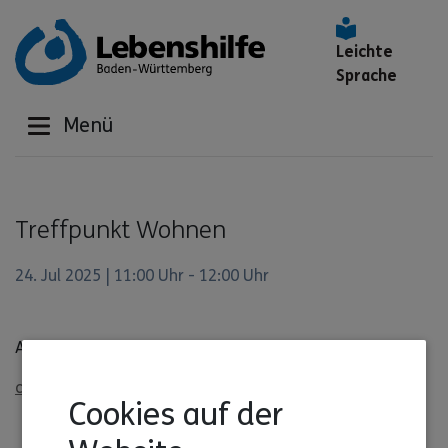
Leichte
Sprache
Menü
Treffpunkt Wohnen
24. Jul 2025 | 11:00 Uhr - 12:00 Uhr
Anmeldung über Christopher Märkle
christopher.maerkle@lebenshilfe-bw.de
Cookies auf der