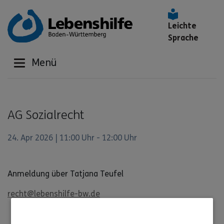
Leichte
Sprache
Menü
AG Sozialrecht
24. Apr 2026 | 11:00 Uhr - 12:00 Uhr
Anmeldung über Tatjana Teufel
recht@lebenshilfe-bw.de