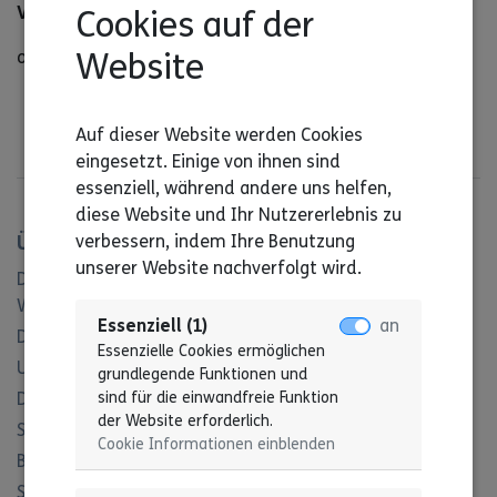
Veranstaltungsort
Cookies auf der
Website
online
Auf dieser Website werden Cookies
eingesetzt. Einige von ihnen sind
essenziell, während andere uns helfen,
diese Website und Ihr Nutzererlebnis zu
verbessern, indem Ihre Benutzung
Über uns
unserer Website nachverfolgt wird.
Das ist der Landesverband Lebenshilfe Baden-
Württemberg
Essenziell (1)
an
Das ist die Geschäftsstelle
Essenzielle Cookies ermöglichen
Unser Referat Freiwilligendienst
grundlegende Funktionen und
sind für die einwandfreie Funktion
Das ist unser Beirat für Menschen mit Behinderung
der Website erforderlich.
Satzung
Cookie Informationen einblenden
Beitragsordnung
Struktur des Verbandes