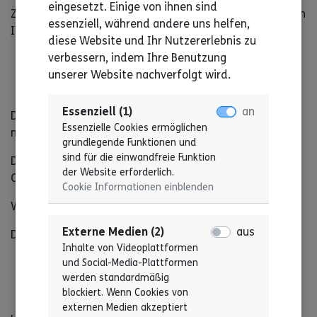
eingesetzt. Einige von ihnen sind
Zum Beispiel mit Farben und mit Bildern und mit eigenen
essenziell, während andere uns helfen,
Ideen.
diese Website und Ihr Nutzererlebnis zu
verbessern, indem Ihre Benutzung
unserer Website nachverfolgt wird.
Eine Sitzung organisieren
Essenziell (1)
an
Diese Gruppe ist für Menschen, die in einem Beirat mit-
Essenzielle Cookies ermöglichen
machen.
grundlegende Funktionen und
sind für die einwandfreie Funktion
Das kann ein Beirat im Wohnen oder beim Arbeiten sein.
der Website erforderlich.
Oder in einer Lebenshilfe.
Cookie Informationen einblenden
Wir zeigen, wie man eine Sitzung gut organisieren kann.
Externe Medien (2)
aus
Damit alle gut teil-nehmen können.
Inhalte von Videoplattformen
und Social-Media-Plattformen
werden standardmäßig
Gut für mich sorgen
blockiert. Wenn Cookies von
externen Medien akzeptiert