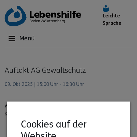
Leichte
Sprache
Menü
Auftakt AG Gewaltschutz
09. Okt 2025 | 15:00 Uhr - 16:30 Uhr
Anmeldung über
Tatjana Teufel
,
Lena Herbel
,
Gesine
Kern
oder
Christopher Märkle
Cookies auf der
Website